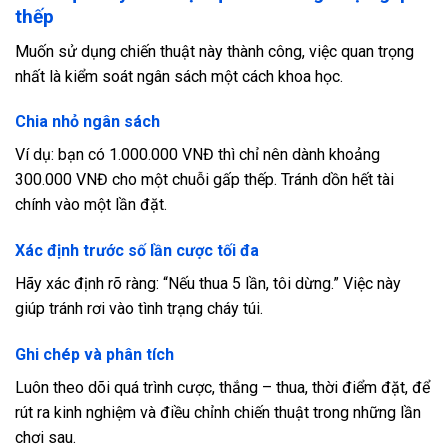
thếp
Muốn sử dụng chiến thuật này thành công, việc quan trọng
nhất là kiểm soát ngân sách một cách khoa học.
Chia nhỏ ngân sách
Ví dụ: bạn có 1.000.000 VNĐ thì chỉ nên dành khoảng
300.000 VNĐ cho một chuỗi gấp thếp. Tránh dồn hết tài
chính vào một lần đặt.
Xác định trước số lần cược tối đa
Hãy xác định rõ ràng: “Nếu thua 5 lần, tôi dừng.” Việc này
giúp tránh rơi vào tình trạng cháy túi.
Ghi chép và phân tích
Luôn theo dõi quá trình cược, thắng – thua, thời điểm đặt, để
rút ra kinh nghiệm và điều chỉnh chiến thuật trong những lần
chơi sau.