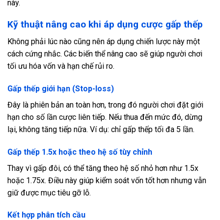
này.
Kỹ thuật nâng cao khi áp dụng cược gấp thếp
Không phải lúc nào cũng nên áp dụng chiến lược này một
cách cứng nhắc. Các biến thể nâng cao sẽ giúp người chơi
tối ưu hóa vốn và hạn chế rủi ro.
Gấp thếp giới hạn (Stop-loss)
Đây là phiên bản an toàn hơn, trong đó người chơi đặt giới
hạn cho số lần cược liên tiếp. Nếu thua đến mức đó, dừng
lại, không tăng tiếp nữa. Ví dụ: chỉ gấp thếp tối đa 5 lần.
Gấp thếp 1.5x hoặc theo hệ số tùy chỉnh
Thay vì gấp đôi, có thể tăng theo hệ số nhỏ hơn như 1.5x
hoặc 1.75x. Điều này giúp kiểm soát vốn tốt hơn nhưng vẫn
giữ được mục tiêu gỡ lỗ.
Kết hợp phân tích cầu