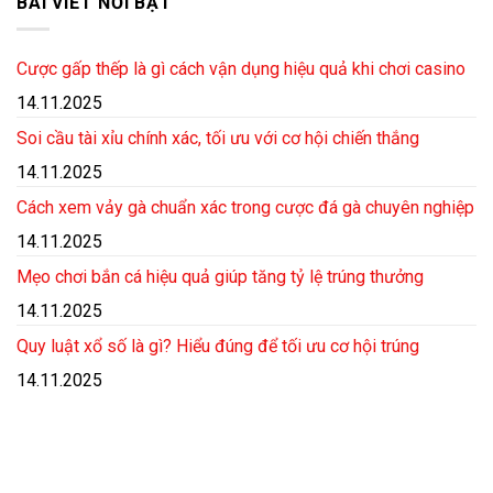
BÀI VIẾT NỔI BẬT
Cược gấp thếp là gì cách vận dụng hiệu quả khi chơi casino
14.11.2025
Soi cầu tài xỉu chính xác, tối ưu với cơ hội chiến thắng
14.11.2025
Cách xem vảy gà chuẩn xác trong cược đá gà chuyên nghiệp
14.11.2025
Mẹo chơi bắn cá hiệu quả giúp tăng tỷ lệ trúng thưởng
14.11.2025
Quy luật xổ số là gì? Hiểu đúng để tối ưu cơ hội trúng
14.11.2025