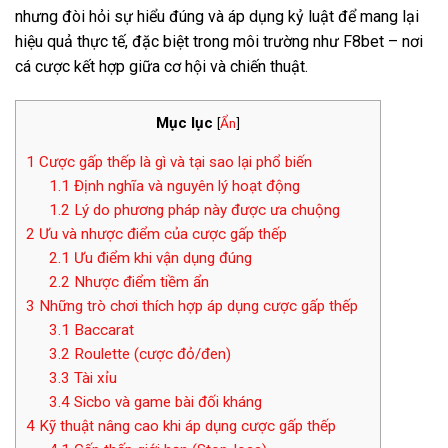
nhưng đòi hỏi sự hiểu đúng và áp dụng kỷ luật để mang lại
hiệu quả thực tế, đặc biệt trong môi trường như F8bet – nơi
cá cược kết hợp giữa cơ hội và chiến thuật.
Mục lục
[
Ẩn
]
1
Cược gấp thếp là gì và tại sao lại phổ biến
1.1
Định nghĩa và nguyên lý hoạt động
1.2
Lý do phương pháp này được ưa chuộng
2
Ưu và nhược điểm của cược gấp thếp
2.1
Ưu điểm khi vận dụng đúng
2.2
Nhược điểm tiềm ẩn
3
Những trò chơi thích hợp áp dụng cược gấp thếp
3.1
Baccarat
3.2
Roulette (cược đỏ/đen)
3.3
Tài xỉu
3.4
Sicbo và game bài đối kháng
4
Kỹ thuật nâng cao khi áp dụng cược gấp thếp