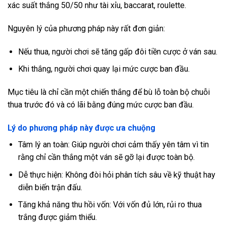
xác suất thắng 50/50 như tài xỉu, baccarat, roulette.
Nguyên lý của phương pháp này rất đơn giản:
Nếu thua, người chơi sẽ
tăng gấp đôi tiền cược
ở ván sau.
Khi thắng, người chơi quay lại mức cược ban đầu.
Mục tiêu là chỉ cần một chiến thắng để bù lỗ toàn bộ chuỗi
thua trước đó và có lãi bằng đúng mức cược ban đầu.
Lý do phương pháp này được ưa chuộng
Tâm lý an toàn
: Giúp người chơi cảm thấy yên tâm vì tin
rằng chỉ cần thắng một ván sẽ gỡ lại được toàn bộ.
Dễ thực hiện
: Không đòi hỏi phân tích sâu về kỹ thuật hay
diễn biến trận đấu.
Tăng khả năng thu hồi vốn
: Với vốn đủ lớn, rủi ro thua
trắng được giảm thiểu.