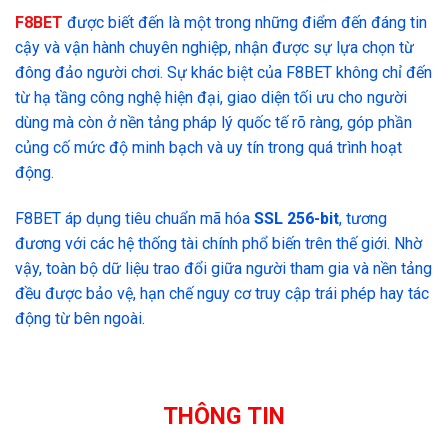
F8BET
được biết đến là một trong những điểm đến đáng tin
cậy và vận hành chuyên nghiệp, nhận được sự lựa chọn từ
đông đảo người chơi. Sự khác biệt của F8BET không chỉ đến
từ hạ tầng công nghệ hiện đại, giao diện tối ưu cho người
dùng mà còn ở nền tảng pháp lý quốc tế rõ ràng, góp phần
củng cố mức độ minh bạch và uy tín trong quá trình hoạt
động.
F8BET áp dụng tiêu chuẩn mã hóa
SSL 256-bit
, tương
đương với các hệ thống tài chính phổ biến trên thế giới. Nhờ
vậy, toàn bộ dữ liệu trao đổi giữa người tham gia và nền tảng
đều được bảo vệ, hạn chế nguy cơ truy cập trái phép hay tác
động từ bên ngoài.
THÔNG TIN