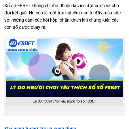
Xổ số F8BET không chỉ đơn thuần là việc đặt cược và chờ
đợi kết quả. Nó còn là một trải nghiệm giải trí đầy màu sắc
với những cảm xúc hồi hộp, phấn khích khi chứng kiến các
con số được quay ra.
Lý do người chơi yêu thích xổ số F8BET
Khả năng tương tác và cộng đồng