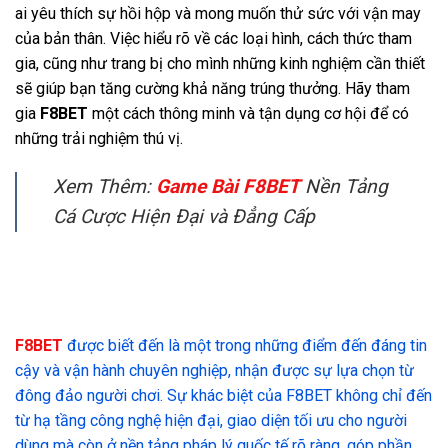
ai yêu thích sự hồi hộp và mong muốn thử sức với vận may
của bản thân. Việc hiểu rõ về các loại hình, cách thức tham
gia, cũng như trang bị cho mình những kinh nghiệm cần thiết
sẽ giúp bạn tăng cường khả năng trúng thưởng. Hãy tham
gia
F8BET
một cách thông minh và tận dụng cơ hội để có
những trải nghiệm thú vị.
Xem Thêm:
Game Bài F8BET
Nền Tảng
Cá Cược Hiện Đại và Đẳng Cấp
F8BET
được biết đến là một trong những điểm đến đáng tin
cậy và vận hành chuyên nghiệp, nhận được sự lựa chọn từ
đông đảo người chơi. Sự khác biệt của F8BET không chỉ đến
từ hạ tầng công nghệ hiện đại, giao diện tối ưu cho người
dùng mà còn ở nền tảng pháp lý quốc tế rõ ràng, góp phần