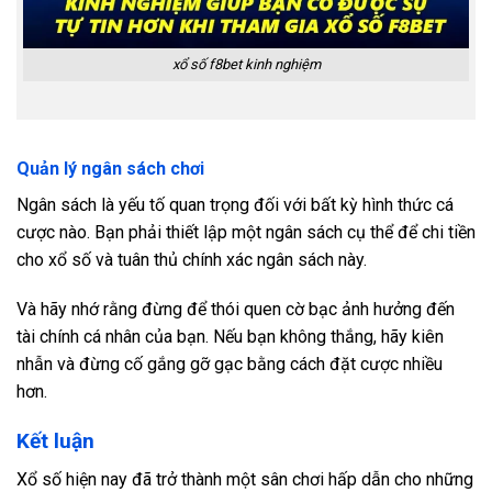
xổ số f8bet kinh nghiệm
Quản lý ngân sách chơi
Ngân sách là yếu tố quan trọng đối với bất kỳ hình thức cá
cược nào. Bạn phải thiết lập một ngân sách cụ thể để chi tiền
cho xổ số và tuân thủ chính xác ngân sách này.
Và hãy nhớ rằng đừng để thói quen cờ bạc ảnh hưởng đến
tài chính cá nhân của bạn. Nếu bạn không thắng, hãy kiên
nhẫn và đừng cố gắng gỡ gạc bằng cách đặt cược nhiều
hơn.
Kết luận
Xổ số hiện nay đã trở thành một sân chơi hấp dẫn cho những