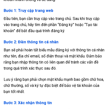
Bước 1: Truy cập trang web
Đầu tiên, bạn cần truy cập vào trang chủ. Sau khi truy cập
vào trang chủ, hãy tìm đến phần “Đăng ký” hoặc “Tạo tài
khoản” để bắt đầu quá trình đăng ký.
Bước 2: Điền thông tin cá nhân
Bạn sẽ phải hoàn tất biểu mẫu đăng ký với thông tin cá nhân
như tên, địa chỉ email, số điện thoại và mật khẩu. Đảm bảo
rằng bạn nhập thông tin có liên quan để tránh các vấn đề
trong quá trình xác thực sau đó.
Lưu ý rằng bạn phải chọn mật khẩu mạnh bao gồm chữ hoa,
chữ thường, số và ký tự đặc biệt để bảo vệ tài khoản của
bạn tốt nhất.
Bước 3: Xác nhận thông tin