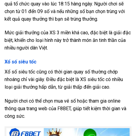
quả tổ chức quay vào lúc 18:15 hàng ngày. Người chơi sẽ
chọn từ 01 đến 09 số và nếu những số bạn chọn trùng với
kết quả quay thưởng thì bạn sẽ trúng thưởng.
Mức giải thưởng của XS 3 miền khá cao, đặc biệt là giải đặc
biệt, khiến cho loại hình này trở thành món ăn tinh thần của
nhiều người dân Việt.
Xổ số siêu tốc
Xổ số siêu tốc cũng có thời gian quay số thường chớp
nhoáng chỉ vài giây. Điều đặc biệt là XS siêu tốc có nhiều
loại giải thưởng hấp dẫn, từ giải thấp đến giải cao.
Người chơi có thể chọn mua vé số hoặc tham gia online
thông qua trang web của F8BET, giúp tiết kiệm thời gian và
công sức.