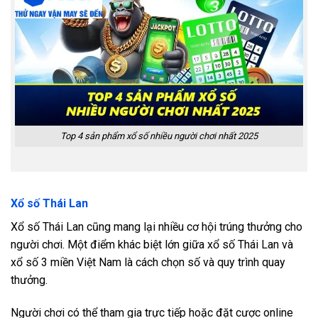
Top 4 sản phẩm xổ số nhiều người chơi nhất 2025
Xổ số Thái Lan
Xổ số Thái Lan cũng mang lại nhiều cơ hội trúng thưởng cho
người chơi. Một điểm khác biệt lớn giữa xổ số Thái Lan và
xổ số 3 miền Việt Nam là cách chọn số và quy trình quay
thưởng.
Người chơi có thể tham gia trực tiếp hoặc đặt cược online