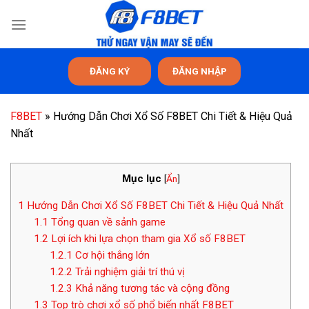
Skip
to
content
ĐĂNG KÝ
ĐĂNG NHẬP
F8BET
»
Hướng Dẫn Chơi Xổ Số F8BET Chi Tiết & Hiệu Quả
Nhất
Mục lục
[
Ẩn
]
1
Hướng Dẫn Chơi Xổ Số F8BET Chi Tiết & Hiệu Quả Nhất
1.1
Tổng quan về sảnh game
1.2
Lợi ích khi lựa chọn tham gia Xổ số F8BET
1.2.1
Cơ hội thắng lớn
1.2.2
Trải nghiệm giải trí thú vị
1.2.3
Khả năng tương tác và cộng đồng
1.3
Top trò chơi xổ số phổ biến nhất F8BET