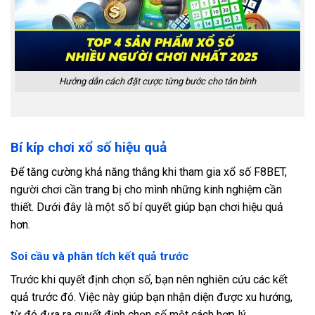
Hướng dẫn cách đặt cược từng bước cho tân binh
Bí kíp chơi xổ số hiệu quả
Để tăng cường khả năng thắng khi tham gia xổ số F8BET,
người chơi cần trang bị cho mình những kinh nghiệm cần
thiết. Dưới đây là một số bí quyết giúp bạn chơi hiệu quả
hơn.
Soi cầu và phân tích kết quả trước
Trước khi quyết định chọn số, bạn nên nghiên cứu các kết
quả trước đó. Việc này giúp bạn nhận diện được xu hướng,
từ đó đưa ra quyết định chọn số một cách hợp lý.