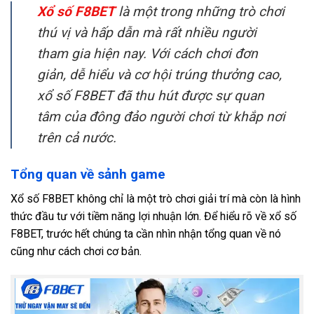
Xổ số F8BET
là một trong những trò chơi
thú vị và hấp dẫn mà rất nhiều người
tham gia hiện nay. Với cách chơi đơn
giản, dễ hiểu và cơ hội trúng thưởng cao,
xổ số F8BET đã thu hút được sự quan
tâm của đông đảo người chơi từ khắp nơi
trên cả nước.
Tổng quan về sảnh game
Xổ số F8BET không chỉ là một trò chơi giải trí mà còn là hình
thức đầu tư với tiềm năng lợi nhuận lớn. Để hiểu rõ về xổ số
F8BET, trước hết chúng ta cần nhìn nhận tổng quan về nó
cũng như cách chơi cơ bản.