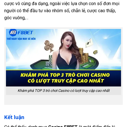
cược vô cùng đa dạng, ngoài việc lựa chọn con số đơn mọi
người có thể đầu tư vào nhóm số, chẵn lẻ, cược cao thấp,
góc vuông,…
Khám phá TOP 3 trò chơi Casino có lượt truy cập cao nhất
Kết luận