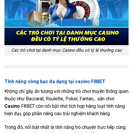
Các trò chơi tại danh mục Casino đều có tỷ lệ thưởng cao
Tính năng sòng bạc đa dạng tại casino F8BET
Không chỉ gây ấn tượng với những trò chơi truyền thống quen
thuộc như Baccarat, Roulette, Poker, Fantan,.. sân chơi
Casino
F8BET còn nổi bật nhờ tích hợp hàng loạt tính năng
hiện đại, góp phần nâng cao trải nghiệm khách hàng.
Trong đó, nổi bật nhất là tính năng trò chuyện trực tiếp cùng