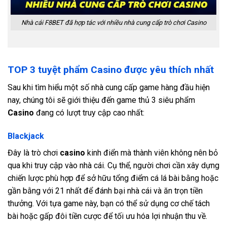
Nhà cái F8BET đã hợp tác với nhiều nhà cung cấp trò chơi Casino
TOP 3 tuyệt phẩm Casino được yêu thích nhất
Sau khi tìm hiểu một số nhà cung cấp game hàng đầu hiện
nay, chúng tôi sẽ giới thiệu đến game thủ 3 siêu phẩm
Casino
đang có lượt truy cập cao nhất:
Blackjack
Đây là trò chơi
casino
kinh điển mà thành viên không nên bỏ
qua khi truy cập vào nhà cái. Cụ thể, người chơi cần xây dựng
chiến lược phù hợp để sở hữu tổng điểm cá lá bài bằng hoặc
gần bằng với 21 nhất để đánh bại nhà cái và ăn trọn tiền
thưởng. Với tựa game này, bạn có thể sử dụng cơ chế tách
bài hoặc gấp đôi tiền cược để tối ưu hóa lợi nhuận thu về.