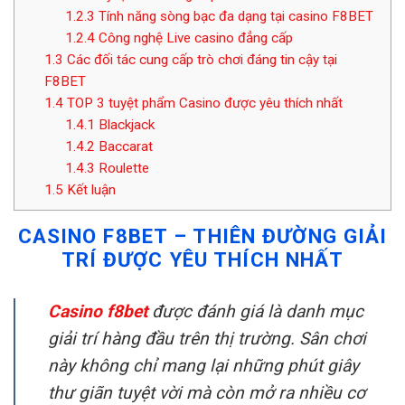
1.2.3
Tính năng sòng bạc đa dạng tại casino F8BET
1.2.4
Công nghệ Live casino đẳng cấp
1.3
Các đối tác cung cấp trò chơi đáng tin cậy tại
F8BET
1.4
TOP 3 tuyệt phẩm Casino được yêu thích nhất
1.4.1
Blackjack
1.4.2
Baccarat
1.4.3
Roulette
1.5
Kết luận
CASINO F8BET – THIÊN ĐƯỜNG GIẢI
TRÍ ĐƯỢC YÊU THÍCH NHẤT
Casino f8bet
được đánh giá là danh mục
giải trí hàng đầu trên thị trường. Sân chơi
này không chỉ mang lại những phút giây
thư giãn tuyệt vời mà còn mở ra nhiều cơ