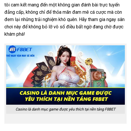
tôi cam kết mang đến một không gian đánh bài trực tuyến
đẳng cấp, không chỉ để thỏa mãn đam mê cá cược mà còn
đem lại những trải nghiệm khó quên. Hãy tham gia ngay sân
chơi này để không bỏ lỡ vô số điều bất ngờ đang chờ được
khám phá!
Casino là danh mục game được yêu thích tại nền tảng F8BET