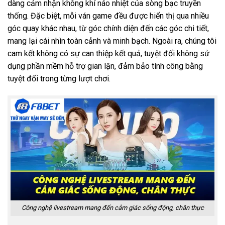
dàng cảm nhận không khí náo nhiệt của sòng bạc truyền
thống. Đặc biệt, mỗi ván game đều được hiển thị qua nhiều
góc quay khác nhau, từ góc chính diện đến các góc chi tiết,
mang lại cái nhìn toàn cảnh và minh bạch. Ngoài ra, chúng tôi
cam kết không có sự can thiệp kết quả, tuyệt đối không sử
dụng phần mềm hỗ trợ gian lận, đảm bảo tính công bằng
tuyệt đối trong từng lượt chơi.
Công nghệ livestream mang đến cảm giác sống động, chân thực