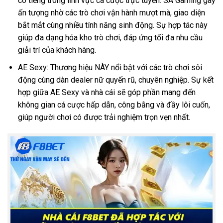
có tiếng trong lĩnh vực cá cược trực tuyến. SA Gaming gây
ấn tượng nhờ các trò chơi vận hành mượt mà, giao diện
bắt mắt cùng nhiều tính năng sinh động. Sự hợp tác này
giúp đa dạng hóa kho trò chơi, đáp ứng tối đa nhu cầu
giải trí của khách hàng.
AE Sexy: Thương hiệu NÀY nổi bật với các trò chơi sôi
động cùng dàn dealer nữ quyến rũ, chuyên nghiệp. Sự kết
hợp giữa AE Sexy và nhà cái sẽ góp phần mang đến
không gian cá cược hấp dẫn, công bằng và đầy lôi cuốn,
giúp người chơi có được trải nghiệm trọn vẹn nhất.