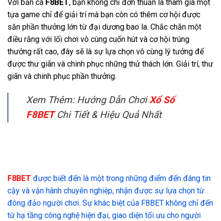
Với bắn cá
F8BET
, bạn không chỉ đơn thuần là tham gia một
tựa game chỉ để giải trí mà bạn còn có thêm cơ hội được
săn phần thưởng lớn từ đại dương bao la. Chắc chắn một
điều rằng với lối chơi vô cùng cuốn hút và cơ hội trúng
thưởng rất cao, đây sẽ là sự lựa chọn vô cùng lý tưởng để
được thư giãn và chinh phục những thử thách lớn. Giải trí, thư
giãn và chinh phục phần thưởng.
Xem Thêm:
Hướng Dẫn Chơi
Xổ Số
F8BET
Chi Tiết & Hiệu Quả Nhất
F8BET
được biết đến là một trong những điểm đến đáng tin
cậy và vận hành chuyên nghiệp, nhận được sự lựa chọn từ
đông đảo người chơi. Sự khác biệt của F8BET không chỉ đến
từ hạ tầng công nghệ hiện đại, giao diện tối ưu cho người