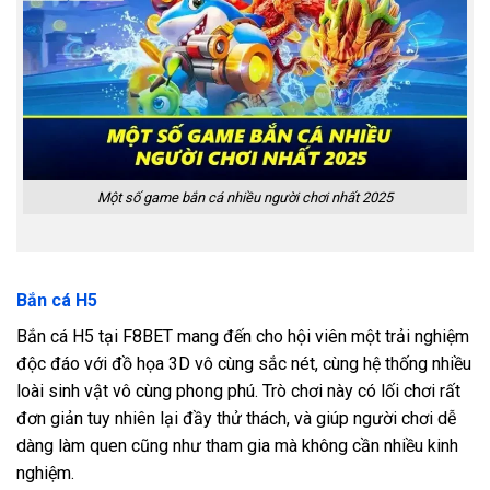
Một số game bắn cá nhiều người chơi nhất 2025
Bắn cá H5
Bắn cá H5 tại F8BET mang đến cho hội viên một trải nghiệm
độc đáo với đồ họa 3D vô cùng sắc nét, cùng hệ thống nhiều
loài sinh vật vô cùng phong phú. Trò chơi này có lối chơi rất
đơn giản tuy nhiên lại đầy thử thách, và giúp người chơi dễ
dàng làm quen cũng như tham gia mà không cần nhiều kinh
nghiệm.