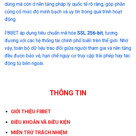
dùng mà còn ở nền tảng pháp lý quốc tế rõ ràng, góp phần
củng cố mức độ minh bạch và uy tín trong quá trình hoạt
động.
F8BET áp dụng tiêu chuẩn mã hóa
SSL 256-bit
, tương
đương với các hệ thống tài chính phổ biến trên thế giới. Nhờ
vậy, toàn bộ dữ liệu trao đổi giữa người tham gia và nền tảng
đều được bảo vệ, hạn chế nguy cơ truy cập trái phép hay tác
động từ bên ngoài.
THÔNG TIN
GIỚI THIỆU F8BET
ĐIỀU KHOẢN VÀ ĐIỀU KIỆN
MIỄN TRỪ TRÁCH NHIỆM