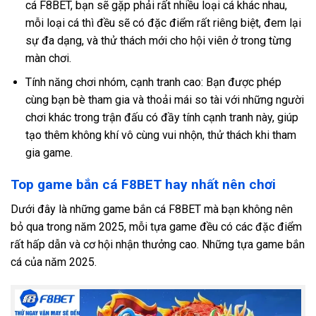
cá F8BET, bạn sẽ gặp phải rất nhiều loại cá khác nhau,
mỗi loại cá thì đều sẽ có đặc điểm rất riêng biệt, đem lại
sự đa dạng, và thử thách mới cho hội viên ở trong từng
màn chơi.
Tính năng chơi nhóm, cạnh tranh cao: Bạn được phép
cùng bạn bè tham gia và thoải mái so tài với những người
chơi khác trong trận đấu có đầy tính cạnh tranh này, giúp
tạo thêm không khí vô cùng vui nhộn, thử thách khi tham
gia game.
Top game bắn cá F8BET hay nhất nên chơi
Dưới đây là những game bắn cá F8BET mà bạn không nên
bỏ qua trong năm 2025, mỗi tựa game đều có các đặc điểm
rất hấp dẫn và cơ hội nhận thưởng cao. Những tựa game bắn
cá của năm 2025.