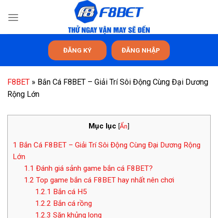
Skip
to
content
ĐĂNG KÝ
ĐĂNG NHẬP
F8BET
»
Bắn Cá F8BET – Giải Trí Sôi Động Cùng Đại Dương
Rộng Lớn
Mục lục
[
Ẩn
]
1
Bắn Cá F8BET – Giải Trí Sôi Động Cùng Đại Dương Rộng
Lớn
1.1
Đánh giá sảnh game bắn cá F8BET?
1.2
Top game bắn cá F8BET hay nhất nên chơi
1.2.1
Bắn cá H5
1.2.2
Bắn cá rồng
1.2.3
Săn khủng long