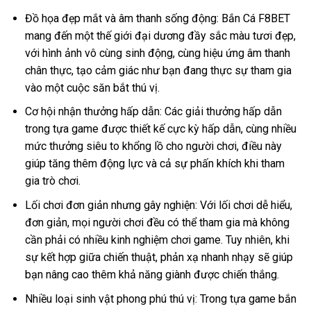
Đồ họa đẹp mắt và âm thanh sống động: Bắn Cá F8BET
mang đến một thế giới đại dương đầy sắc màu tươi đẹp,
với hình ảnh vô cùng sinh động, cùng hiệu ứng âm thanh
chân thực, tạo cảm giác như bạn đang thực sự tham gia
vào một cuộc săn bắt thú vị.
Cơ hội nhận thưởng hấp dẫn: Các giải thưởng hấp dẫn
trong tựa game được thiết kế cực kỳ hấp dẫn, cùng nhiều
mức thưởng siêu to khổng lồ cho người chơi, điều này
giúp tăng thêm động lực và cả sự phấn khích khi tham
gia trò chơi.
Lối chơi đơn giản nhưng gây nghiện: Với lối chơi dễ hiểu,
đơn giản, mọi người chơi đều có thể tham gia mà không
cần phải có nhiều kinh nghiệm chơi game. Tuy nhiên, khi
sự kết hợp giữa chiến thuật, phản xạ nhanh nhạy sẽ giúp
bạn nâng cao thêm khả năng giành được chiến thắng.
Nhiều loại sinh vật phong phú thú vị: Trong tựa game bắn